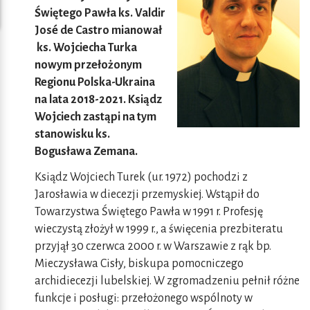
Świętego Pawła ks. Valdir
José de Castro mianował
ks. Wojciecha Turka
nowym przełożonym
Regionu Polska-Ukraina
na lata 2018-2021. Ksiądz
Wojciech zastąpi na tym
stanowisku ks.
Bogusława Zemana.
Ksiądz Wojciech Turek (ur. 1972) pochodzi z
Jarosławia w diecezji przemyskiej. Wstąpił do
Towarzystwa Świętego Pawła w 1991 r. Profesję
wieczystą złożył w 1999 r., a święcenia prezbiteratu
przyjął 30 czerwca 2000 r. w Warszawie z rąk bp.
Mieczysława Cisły, biskupa pomocniczego
archidiecezji lubelskiej. W zgromadzeniu pełnił różne
funkcje i posługi: przełożonego wspólnoty w