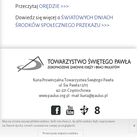
Przeczytaj
ORĘDZIE >>>
Dowiedz się więcej o
ŚWIATOWYCH DNIACH
ŚRODKÓW SPOŁECZNEGO PRZEKAZU >>>
Kuria Prowincjalna Towarzystwa Świętego Pawła
ul. Św. Pawła 13/15
42-221 Częstochowa
www.paulus.org.pl
• mail:
kuria@paulus.pl
Nasza strona używa plików cookies. Jeśli nie chcesz, by pliki cookies były zapisywane
×
na Twoim dysku zmień ustawienia swojej przeglądarki.
Copyright ©2016 Towarzystwo świętego Pawła
Przeczytaj więcej o cookies
Projekt i wykonanie:
Redhand.pl