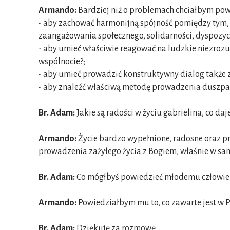
Armando:
Bardziej niż o problemach chciałbym pow
- aby zachować harmonijną spójność pomiędzy tym, w 
zaangażowania społecznego, solidarności, dyspozycy
- aby umieć właściwie reagować na ludzkie niezrozumi
wspólnocie?;
- aby umieć prowadzić konstruktywny dialog także z t
- aby znaleźć właściwą metodę prowadzenia duszp
Br. Adam:
Jakie są radości w życiu gabrielina, co da
Armando:
Życie bardzo wypełnione, radosne oraz p
prowadzenia zażyłego życia z Bogiem, właśnie w sa
Br. Adam:
Co mógłbyś powiedzieć młodemu człowieko
Armando:
Powiedziałbym mu to, co zawarte jest w Psa
Br. Adam:
Dziękuję za rozmowę.