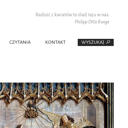
Radość z kwiatów to ślad raju w nas.
Philipp Otto Runge
CZYTANIA
KONTAKT
WYSZUKAJ
PAULIŚCI W POLSCE
WSPÓŁPRACOWNICY
PŁANA
DZINY