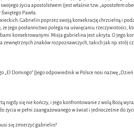
swojego życia apostolstwem (jest właśnie tzw. „apostołem obecno
y Świętego Pawła.
świeckich. Gabrielin poprzez swoją konsekrację chrzcielną i pod
 że jego posłannictwo polega na uświęcaniu rzeczywistości, któ
bami konsekrowanymi. Misja gabrielina jest ukryta. O jego kon
żywa zewnętrznych znaków rozpoznawczych, takich jak np. strój c
o „El Domingo” [jego odpowiednik w Polsce nosi nazwę „Dzień P
tą nigdy się nie kończy, i jego konfrontowanie z wolą Bożą wy
życia w pełni zaangażowanego w świat i jednocześnie do życia
usi się zmierzyć gabrielin?