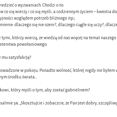
iedzieć o wyzwaniach. Chodzi o to:
co się wierzy i co się myśli, a codziennym życiem – kwestia do
jności względem potrzeb bliźniego itp.;
enie: dlaczego się nie ożeni?, dlaczego ciągle się uczy?, dlacz
ymi, którzy wierzą, że wiedzą od nas więcej na temat naszego ż
asterstwa powołaniowego.
je mu satysfakcję?
rowadzone w pokoju. Ponadto wolność, której nigdy nie byłem w
mym środku świata...
wi, który myśli o tym, aby zostać gabrielinem?
lmie 34: „Skosztujcie i zobaczcie, że Pan jest dobry, szczęśliwy 