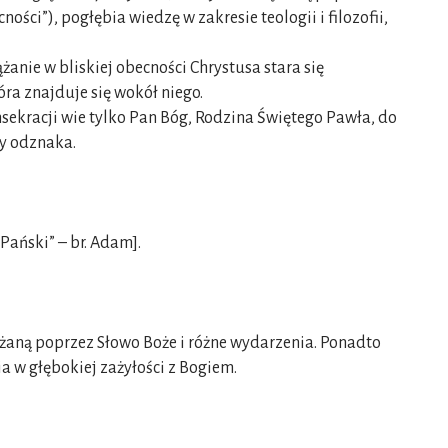
ści”), pogłębia wiedzę w zakresie teologii i filozofii,
ążanie w bliskiej obecności Chrystusa stara się
ra znajduje się wokół niego.
sekracji wie tylko Pan Bóg, Rodzina Świętego Pawła, do
zy odznaka.
ański” – br. Adam].
rażaną poprzez Słowo Boże i różne wydarzenia. Ponadto
 w głębokiej zażyłości z Bogiem.