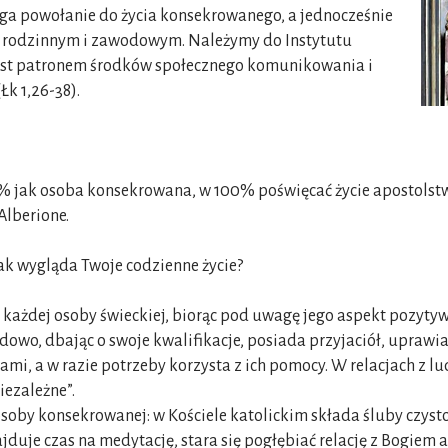
ga powołanie do życia konsekrowanego, a jednocześnie
 rodzinnym i zawodowym. Należymy do Instytutu
jest patronem środków społecznego komunikowania i
Łk 1,26-38).
0% jak osoba konsekrowana, w 100% poświęcać życie apostolst
Alberione.
Jak wygląda Twoje codzienne życie?
k każdej osoby świeckiej, biorąc pod uwagę jego aspekt pozytyw
owo, dbając o swoje kwalifikacje, posiada przyjaciół, uprawia
ami, a w razie potrzeby korzysta z ich pomocy. W relacjach z l
iezależne”.
j osoby konsekrowanej: w Kościele katolickim składa śluby czy
jduje czas na medytację, stara się pogłębiać relację z Bogiem 