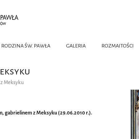
RODZINA ŚW. PAWŁA
GALERIA
ROZMAITOŚCI
OWOŚĆ
OLINKI
NTACJE
APOSTOLSTWO
GABRIELINI
 KONSEKROWANE
RZANKI
KA
WZORY ŻYCIA
INSTYTUT JEZUSA KA
Meksyku
JATYNKI
INSTYTUT ŚWIĘTEJ RO
 z Meksyku
, gabrielinem z Meksyku (29.06.2010 r.).