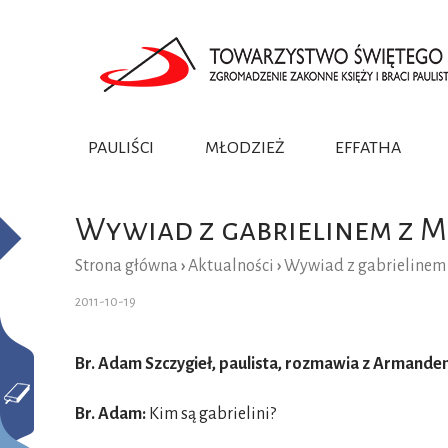
PAULIŚCI
MŁODZIEŻ
EFFATHA
ZAŁOŻYCIEL
INACZEJ NIŻ DO TEJ PORY!
PAULIŚCI
TEKSTY
DUCH
APOST
PREZE
HISTORIA
PAULISTKI
FILMY
ŻYCIE
PASTE
KROM
Wywiad z gabrielinem z 
UCZENNICE BOSKIEGO MISTRZA
ANUNC
Strona główna
›
Aktualności
›
Wywiad z gabrielinem
2011-10-19
Br. Adam Szczygieł, paulista, rozmawia z Armandem
Br. Adam:
Kim są gabrielini?