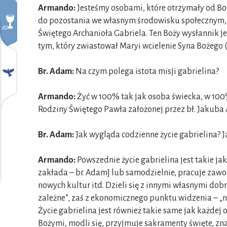
Armando:
Jesteśmy osobami, które otrzymały od Bo
do pozostania we własnym środowisku społecznym,
Świętego Archanioła Gabriela. Ten Boży wysłannik 
tym, który zwiastował Maryi wcielenie Syna Bożego (
Br. Adam:
Na czym polega istota misji gabrielina?
Armando:
Żyć w 100% tak jak osoba świecka, w 10
Rodziny Świętego Pawła założonej przez bł. Jakuba 
Br. Adam:
Jak wygląda codzienne życie gabrielina? 
Armando:
Powszednie życie gabrielina jest takie ja
zakłada – br. Adam] lub samodzielnie, pracuje zawod
nowych kultur itd. Dzieli się z innymi własnymi dobr
zależne”, zaś z ekonomicznego punktu widzenia – „n
Życie gabrielina jest również takie same jak każde
Bożymi, modli się, przyjmuje sakramenty święte, zna