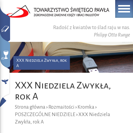
Radość z kwiatów to ślad raju w nas.
Philipp Otto Runge
XXX Niedziela Zwykła, rok
A
XXX Niedziela Zwykła,
rok A
Strona główna
›
Rozmaitości
›
Kromka
›
POSZCZEGÓLNE NIEDZIELE
›
XXX Niedziela
Zwykła, rok A