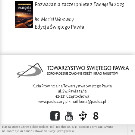
Rozważania zaczerpnięte z
Ewangelia 2025
ks. Maciej Warowny
Edycja Świętego Pawła
Kuria Prowincjalna Towarzystwa Świętego Pawła
ul. Św. Pawła 13/15
42-221 Częstochowa
www.paulus.org.pl
• mail:
kuria@paulus.pl
Nasza strona używa plików cookies. Jeśli nie chcesz, by pliki cookies były zapisywane
×
na Twoim dysku zmień ustawienia swojej przeglądarki.
Copyright ©2016 Towarzystwo świętego Pawła