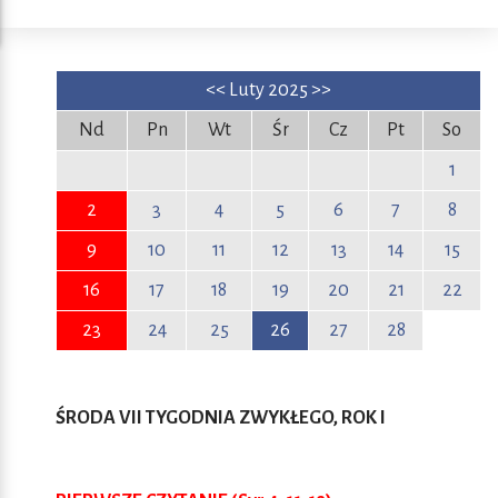
<<
Luty 2025
>>
Nd
Pn
Wt
Śr
Cz
Pt
So
1
2
3
4
5
6
7
8
9
10
11
12
13
14
15
16
17
18
19
20
21
22
23
24
25
26
27
28
ŚRODA VII TYGODNIA ZWYKŁEGO, ROK I