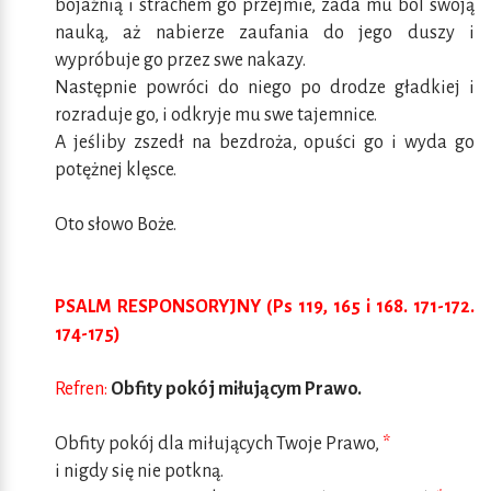
bojaźnią i strachem go przejmie, zada mu ból swoją
nauką, aż nabierze zaufania do jego duszy i
wypróbuje go przez swe nakazy.
Następnie powróci do niego po drodze gładkiej i
rozraduje go, i odkryje mu swe tajemnice.
A jeśliby zszedł na bezdroża, opuści go i wyda go
potężnej klęsce.
Oto słowo Boże.
PSALM RESPONSORYJNY (Ps 119, 165 i 168. 171-172.
174-175)
Refren:
Obfity pokój miłującym Prawo.
Obfity pokój dla miłujących Twoje Prawo,
*
i nigdy się nie potkną.