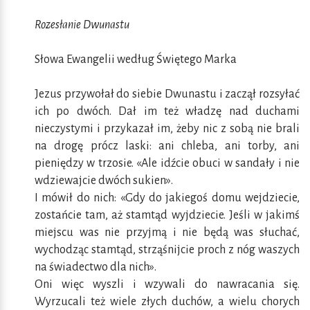
Rozesłanie Dwunastu
Słowa Ewangelii według Świętego Marka
Jezus przywołał do siebie Dwunastu i zaczął rozsyłać
ich po dwóch. Dał im też władzę nad duchami
nieczystymi i przykazał im, żeby nic z sobą nie brali
na drogę prócz laski: ani chleba, ani torby, ani
pieniędzy w trzosie. «Ale idźcie obuci w sandały i nie
wdziewajcie dwóch sukien».
I mówił do nich: «Gdy do jakiegoś domu wejdziecie,
zostańcie tam, aż stamtąd wyjdziecie. Jeśli w jakimś
miejscu was nie przyjmą i nie będą was słuchać,
wychodząc stamtąd, strząśnijcie proch z nóg waszych
na świadectwo dla nich».
Oni więc wyszli i wzywali do nawracania się.
Wyrzucali też wiele złych duchów, a wielu chorych