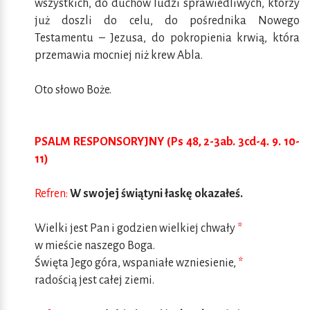
wszystkich, do duchów ludzi sprawiedliwych, którzy
już doszli do celu, do pośrednika Nowego
Testamentu – Jezusa, do pokropienia krwią, która
przemawia mocniej niż krew Abla.
Oto słowo Boże.
PSALM RESPONSORYJNY (Ps 48, 2-3ab. 3cd-4. 9. 10-
11)
Refren:
W swojej świątyni łaskę okazałeś.
Wielki jest Pan i godzien wielkiej chwały
*
w mieście naszego Boga.
Święta Jego góra, wspaniałe wzniesienie,
*
radością jest całej ziemi.