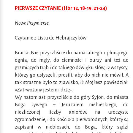
PIERWSZE CZYTANIE (Hbr 12, 18-19. 21-24)
Nowe Przymierze
Czytanie z Listu do Hebrajczyków
Bracia: Nie przyszliście do namacalnego i płonącego
ognia, do mgły, do ciemności i burzy ani też do
grzmiących trąb i do takiego dźwięku słów, iż wszyscy,
którzy go usłyszeli, prosili, aby do nich nie mówił. A
tak straszne było to zjawisko, iż Mojżesz powiedział:
«Zatrwożony jestem i drżę».
Wy natomiast przyszliście do góry Syjon, do miasta
Boga żywego – Jeruzalem niebieskiego, do
niezliczonej liczby aniołów, na uroczyste
zgromadzenie, i do Kościoła pierworodnych, którzy są
zapisani w niebiosach, do Boga, który sądzi