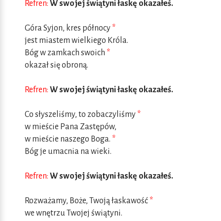
Refren:
W swojej świątyni łaskę okazałeś.
Góra Syjon, kres północy
*
jest miastem wielkiego Króla.
Bóg w zamkach swoich
*
okazał się obroną.
Refren:
W swojej świątyni łaskę okazałeś.
Co słyszeliśmy, to zobaczyliśmy
*
w mieście Pana Zastępów,
w mieście naszego Boga.
*
Bóg je umacnia na wieki.
Refren:
W swojej świątyni łaskę okazałeś.
Rozważamy, Boże, Twoją łaskawość
*
we wnętrzu Twojej świątyni.