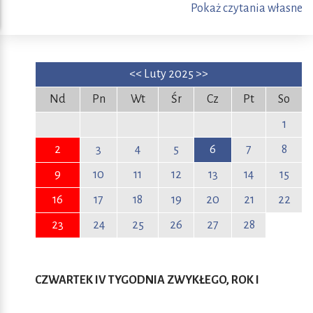
Pokaż czytania własne
<<
Luty 2025
>>
Nd
Pn
Wt
Śr
Cz
Pt
So
1
2
3
4
5
6
7
8
9
10
11
12
13
14
15
16
17
18
19
20
21
22
23
24
25
26
27
28
CZWARTEK IV TYGODNIA ZWYKŁEGO, ROK I