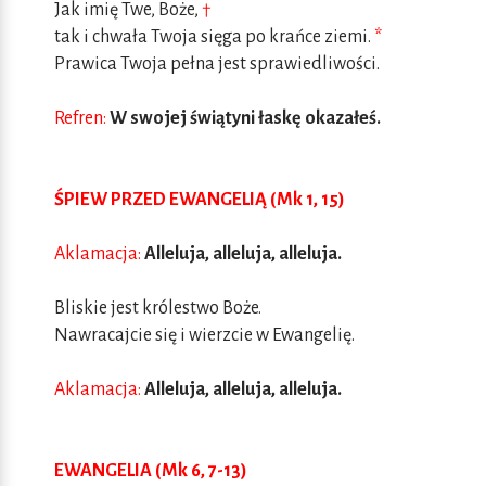
Jak imię Twe, Boże,
†
tak i chwała Twoja sięga po krańce ziemi.
*
Prawica Twoja pełna jest sprawiedliwości.
Refren:
W swojej świątyni łaskę okazałeś.
ŚPIEW PRZED EWANGELIĄ (Mk 1, 15)
Aklamacja:
Alleluja, alleluja, alleluja.
Bliskie jest królestwo Boże.
Nawracajcie się i wierzcie w Ewangelię.
Aklamacja:
Alleluja, alleluja, alleluja.
EWANGELIA (Mk 6, 7-13)