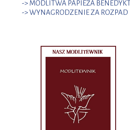
-> MODLITWA PAPIEŻA BENEDYK
-> WYNAGRODZENIE ZA ROZPAD