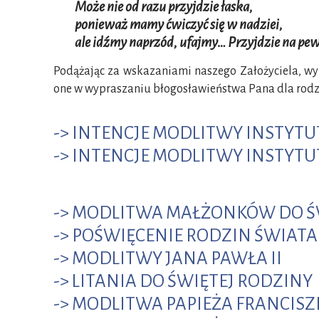
Może nie od razu przyjdzie łaska,
ponieważ mamy ćwiczyć się w nadziei,
ale idźmy naprzód, ufajmy… Przyjdzie na pe
Podążając za wskazaniami naszego Założyciela, wy
one w wypraszaniu błogosławieństwa Pana dla rodzi
-> INTENCJE MODLITWY INSTYTU
-> INTENCJE MODLITWY INSTYTU
-> MODLITWA MAŁŻONKÓW DO Ś
-> POŚWIĘCENIE RODZIN ŚWIATA
-> MODLITWY JANA PAWŁA II
-> LITANIA DO ŚWIĘTEJ RODZINY
-> MODLITWA PAPIEŻA FRANCISZ