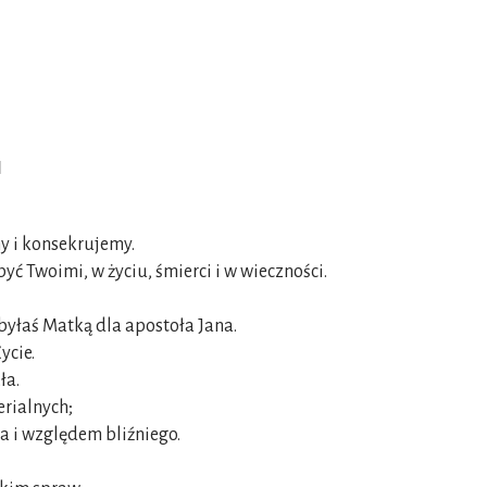
I
y i konsekrujemy.
ć Twoimi, w życiu, śmierci i w wieczności.
 byłaś Matką dla apostoła Jana.
ycie.
ła.
erialnych;
a i względem bliźniego.