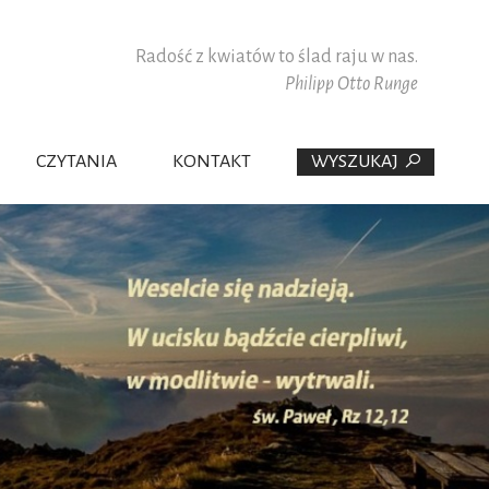
Radość z kwiatów to ślad raju w nas.
Philipp Otto Runge
CZYTANIA
KONTAKT
WYSZUKAJ
PAULIŚCI W POLSCE
WSPÓŁPRACOWNICY
PŁANA
DZINY