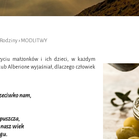
 Rodziny
›
MODLITWY
życiu małżonków i ich dzieci, w każdym
ub Alberione wyjaśniał, dlaczego człowiek
rzeciwko nam,
puszcza,
i nasz wiek
ogu.