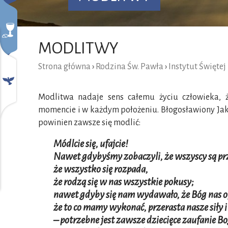
MODLITWY
Strona główna
›
Rodzina Św. Pawła
›
Instytut Świętej
Modlitwa nadaje sens całemu życiu człowieka, 
momencie i w każdym położeniu. Błogosławiony Jak
powinien zawsze się modlić:
Módlcie się, ufajcie!
Nawet gdybyśmy zobaczyli, że wszyscy są p
że wszystko się rozpada,
że rodzą się w nas wszystkie pokusy;
nawet gdyby się nam wydawało, że Bóg nas o
że to co mamy wykonać, przerasta nasze siły 
– potrzebne jest zawsze dziecięce zaufanie B