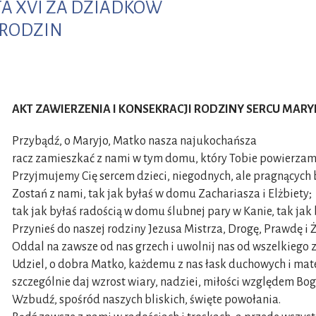
TA XVI ZA DZIADKÓW
 RODZIN
AKT ZAWIERZENIA I KONSEKRACJI RODZINY SERCU MARY
Przybądź, o Maryjo, Matko nasza najukochańsza
racz zamieszkać z nami w tym domu, który Tobie powierzam
Przyjmujemy Cię sercem dzieci, niegodnych, ale pragnących by
Zostań z nami, tak jak byłaś w domu Zachariasza i Elżbiety;
tak jak byłaś radością w domu ślubnej pary w Kanie, tak jak
Przynieś do naszej rodziny Jezusa Mistrza, Drogę, Prawdę i Ż
Oddal na zawsze od nas grzech i uwolnij nas od wszelkiego z
Udziel, o dobra Matko, każdemu z nas łask duchowych i mat
szczególnie daj wzrost wiary, nadziei, miłości względem Bog
Wzbudź, spośród naszych bliskich, święte powołania.