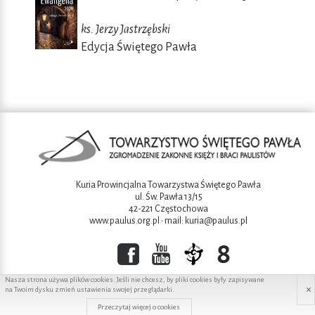
ks. Jerzy Jastrzębski
Edycja Świętego Pawła
Kuria Prowincjalna Towarzystwa Świętego Pawła
ul. Św. Pawła 13/15
42-221 Częstochowa
www.paulus.org.pl
• mail:
kuria@paulus.pl
Nasza strona używa plików cookies. Jeśli nie chcesz, by pliki cookies były zapisywane
×
na Twoim dysku zmień ustawienia swojej przeglądarki.
Copyright ©2016 Towarzystwo świętego Pawła
Przeczytaj więcej o cookies
Projekt i wykonanie:
Redhand.pl