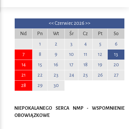
<<
Czerwiec 2026
>>
Nd
Pn
Wt
Śr
Cz
Pt
So
1
2
3
4
5
6
7
8
9
10
11
12
13
14
15
16
17
18
19
20
21
22
23
24
25
26
27
28
29
30
NIEPOKALANEGO SERCA NMP - WSPOMNIENIE
OBOWIĄZKOWE