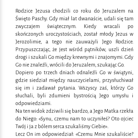
Rodzice Jezusa chodzili co roku do Jeruzalem na
Święto Paschy. Gdy miał lat dwanaście, udali się tam
zwyczajem świątecznym. Kiedy wracali po
skończonych uroczystościach, został młody Jezus w
Jerozolimie, a tego nie zauważyli Jego Rodzice.
Przypuszczając, że jest wśród pątników, uszli dzień
drogi i szukali Go między krewnymi i znajomymi. Gdy
Go nie znaleźli, wrócili do Jeruzalem, szukając Go.
Dopiero po trzech dniach odnaleźli Go w świątyni,
gdzie siedział między nauczycielami, przysłuchiwał
się im i zadawał pytania. Wszyscy zaś, którzy Go
słuchali, byli zdumieni bystrością Jego umysłu i
odpowiedziami.
Na ten widok zdziwili się bardzo, a Jego Matka rzekła
do Niego: «Synu, czemu nam to uczyniłeś? Oto ojciec
Twój i ja z bólem serca szukaliśmy Ciebie».
Lecz On im odpowiedział: «Czemu Mnie szukaliście?