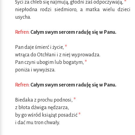
Syci za chleb się najmują, głodni zaś odpoczywają,
*
niepłodna rodzi siedmioro, a matka wielu dzieci
usycha.
Refren:
Całym swym sercem raduję się w Panu.
Pan daje śmierć i życie,
*
wtrąca do Otchłani i z niej wyprowadza.
Pan czyni ubogim lub bogatym,
*
poniża i wywyższa.
Refren:
Całym swym sercem raduję się w Panu.
Biedaka z prochu podnosi,
*
z błota dźwiga nędzarza,
by go wśród książąt posadzić
*
i dać mu tron chwały.