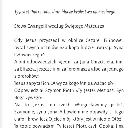
Ty jesteś Piotr i tobie dam klucze królestwa niebieskiego
Słowa Ewangelii według Świętego Mateusza
Gdy Jezus przyszedł w okolice Cezarei Filipowej,
pytał swych uczniów: «Za kogo ludzie uważają Syna
Człowieczego?».
A oni odpowiedzieli: «Jedni za Jana Chrzciciela, inni
za Eliasza, jeszcze inni za Jeremiasza albo za jednego
z proroków».
Jezus zapytał ich: «A wy za kogo Mnie uważacie?».
Odpowiedział Szymon Piotr: «Ty jesteś Mesjasz, Syn
Boga żywego».
Na to Jezus mu rzekł: «Błogosławiony jesteś,
Szymonie, synu Jony. Albowiem nie objawiły ci tego
ciało i krew, lecz Ojciec mój, który jest w niebie. Otóż i
Ja tobie powiadam: Ty jesteś Piotr, czyli Opoka, i na