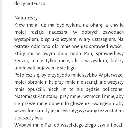
do Tymoteusza
Najdroższy:
Krew moja już ma być wylana na ofiarę, a chwila
mojej rozłąki nadeszła. W dobrych zawodach
wystąpiłem, bieg ukończyłem, wiary ustrzegłem. Na
ostatek odłożono dla mnie wieniec sprawiedliwości,
który mi w owym dniu odda Pan, sprawiedliwy
Sędzia, a nie tylko mnie, ale i wszystkim, którzy
umiłowali pojawienie się Jego.
Pośpiesz się, by przybyć do mnie szybko. W pierwszej
mojej obronie nikt przy mnie nie stanął, ale wszyscy
mnie opuścili: niech im to nie będzie policzone!
Natomiast Pan stanął przy mnie i wzmocnił mnie, aby
się przeze mnie dopełniło głoszenie Ewangelii i aby
wszystkie narody je posłyszały; wyrwany też zostałem
z paszczy lwa.
Wybawi mnie Pan od wszelkiego złego czynu i ocali