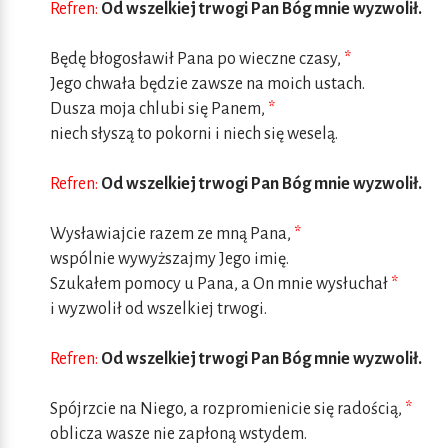
Refren:
Od wszelkiej trwogi Pan Bóg mnie wyzwolił.
Będę błogosławił Pana po wieczne czasy,
*
Jego chwała będzie zawsze na moich ustach.
Dusza moja chlubi się Panem,
*
niech słyszą to pokorni i niech się weselą.
Refren:
Od wszelkiej trwogi Pan Bóg mnie wyzwolił.
Wysławiajcie razem ze mną Pana,
*
wspólnie wywyższajmy Jego imię.
Szukałem pomocy u Pana, a On mnie wysłuchał
*
i wyzwolił od wszelkiej trwogi.
Refren:
Od wszelkiej trwogi Pan Bóg mnie wyzwolił.
Spójrzcie na Niego, a rozpromienicie się radością,
*
oblicza wasze nie zapłoną wstydem.