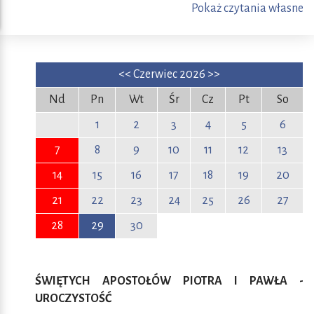
Pokaż czytania własne
<<
Czerwiec 2026
>>
Nd
Pn
Wt
Śr
Cz
Pt
So
1
2
3
4
5
6
7
8
9
10
11
12
13
14
15
16
17
18
19
20
21
22
23
24
25
26
27
28
29
30
ŚWIĘTYCH APOSTOŁÓW PIOTRA I PAWŁA -
UROCZYSTOŚĆ