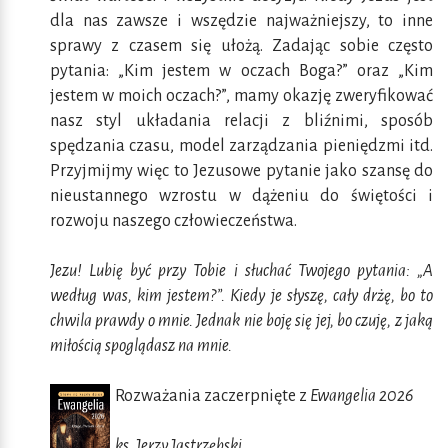
dla nas zawsze i wszędzie najważniejszy, to inne
sprawy z czasem się ułożą. Zadając sobie często
pytania: „Kim jestem w oczach Boga?” oraz „Kim
jestem w moich oczach?”, mamy okazję zweryfikować
nasz styl układania relacji z bliźnimi, sposób
spędzania czasu, model zarządzania pieniędzmi itd.
Przyjmijmy więc to Jezusowe pytanie jako szansę do
nieustannego wzrostu w dążeniu do świętości i
rozwoju naszego człowieczeństwa.
Jezu! Lubię być przy Tobie i słuchać Twojego pytania: „A
według was, kim jestem?”. Kiedy je słyszę, cały drżę, bo to
chwila prawdy o mnie. Jednak nie boję się jej, bo czuję, z jaką
miłością spoglądasz na mnie.
Rozważania zaczerpnięte z
Ewangelia 2026
ks. Jerzy Jastrzębski