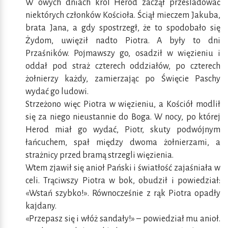
W owych dniach król Herod zaczął prześladować
niektórych członków Kościoła. Ściął mieczem Jakuba,
brata Jana, a gdy spostrzegł, że to spodobało się
Żydom, uwięził nadto Piotra. A były to dni
Przaśników. Pojmawszy go, osadził w więzieniu i
oddał pod straż czterech oddziałów, po czterech
żołnierzy każdy, zamierzając po Święcie Paschy
wydać go ludowi.
Strzeżono więc Piotra w więzieniu, a Kościół modlił
się za niego nieustannie do Boga. W nocy, po której
Herod miał go wydać, Piotr, skuty podwójnym
łańcuchem, spał między dwoma żołnierzami, a
strażnicy przed bramą strzegli więzienia.
Wtem zjawił się anioł Pański i światłość zajaśniała w
celi. Trąciwszy Piotra w bok, obudził i powiedział:
«Wstań szybko!». Równocześnie z rąk Piotra opadły
kajdany.
«Przepasz się i włóż sandały!» – powiedział mu anioł.