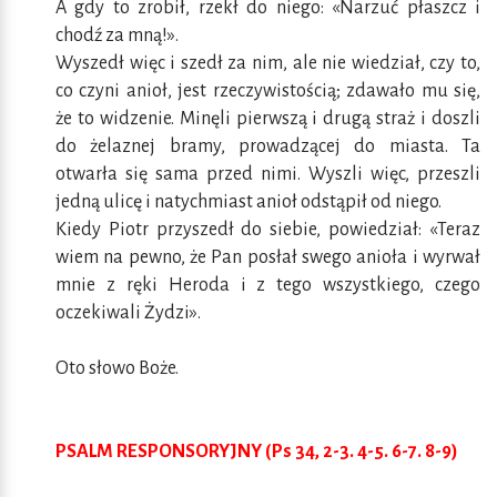
A gdy to zrobił, rzekł do niego: «Narzuć płaszcz i
chodź za mną!».
Wyszedł więc i szedł za nim, ale nie wiedział, czy to,
co czyni anioł, jest rzeczywistością; zdawało mu się,
że to widzenie. Minęli pierwszą i drugą straż i doszli
do żelaznej bramy, prowadzącej do miasta. Ta
otwarła się sama przed nimi. Wyszli więc, przeszli
jedną ulicę i natychmiast anioł odstąpił od niego.
Kiedy Piotr przyszedł do siebie, powiedział: «Teraz
wiem na pewno, że Pan posłał swego anioła i wyrwał
mnie z ręki Heroda i z tego wszystkiego, czego
oczekiwali Żydzi».
Oto słowo Boże.
PSALM RESPONSORYJNY (Ps 34, 2-3. 4-5. 6-7. 8-9)