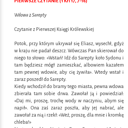
PIERWSZE CZYTANIE (1 Krl 17, 7-16)
Wdowa z Sarepty
Czytanie z Pierwszej Księgi Królewskiej
Potok, przy którym ukrywał się Eliasz, wysechł, gdyż
w kraju nie padał deszcz. Wówczas Pan skierował do
niego to słowo: «Wstań! Idź do Sarepty koło Sydonu i
tam będziesz mógł zamieszkać, albowiem kazałem
tam pewnej wdowie, aby cię żywiła». Wtedy wstał i
zaraz poszedł do Sarepty.
Kiedy wchodził do bramy tego miasta, pewna wdowa
zbierała tam sobie drwa. Zawołał ją i powiedział:
«Daj mi, proszę, trochę wody w naczyniu, abym się
napił». Ona zaś zaraz poszła, aby jej nabrać, ale
zawołał za nią i rzekł: «Weź, proszę, dla mnie i kromkę
chleba!»