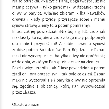
Na to odrzekła: «Na życie Pana, Boga twego! Już nie
mam pieczywa – tylko garść mąki w dzbanie i trochę
oliwy w baryłce. Właśnie zbieram kilka kawałków
drewna i kiedy przyjdę, przyrządzę sobie i memu
synowi strawę. Zjemy to, a potem pomrzemy».
Eliasz zaś jej powiedział: «Nie bój się! Idź, zrób, jak
rzekłaś; tylko najpierw zrób z tego mały podpłomyk
dla mnie i przynieś mi! A sobie i swemu synowi
zrobisz potem. Bo tak mówi Pan, Bóg Izraela: Dzban
mąki nie wyczerpie się i baryłka oliwy nie opróżni się
aż do dnia, w którym Pan spuści deszcz na ziemię».
Poszła więc i zrobiła, jak Eliasz powiedział, a potem
zjadł on i ona oraz jej syn, i tak było co dzień. Dzban
mąki nie wyczerpał się i baryłka oliwy nie opróżniła
się, zgodnie z obietnicą, którą Pan wypowiedział
przez Eliasza.
Oto słowo Boże.