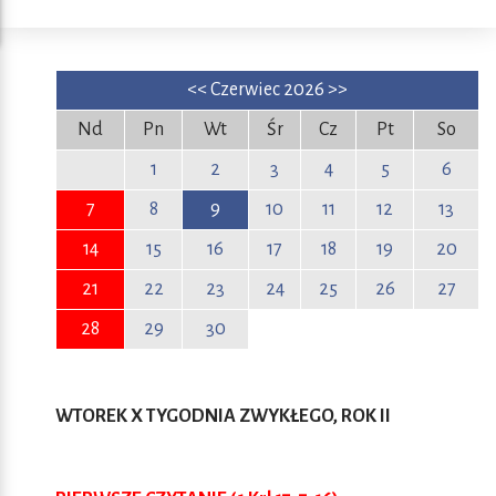
<<
Czerwiec 2026
>>
Nd
Pn
Wt
Śr
Cz
Pt
So
1
2
3
4
5
6
7
8
9
10
11
12
13
14
15
16
17
18
19
20
21
22
23
24
25
26
27
28
29
30
WTOREK X TYGODNIA ZWYKŁEGO, ROK II