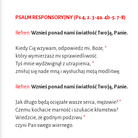
PSALM RESPONSORYJNY (Ps 4, 2. 3-4a. 4b-5. 7-8)
Refren:
Wznieś ponad nami światłość Twoją, Panie.
Kiedy Cię wzywam, odpowiedz mi, Boże,
*
który wymierzasz mi sprawiedliwość.
Tyś mnie wydźwignął z utrapienia,
*
zmiłuj się nade mną i wysłuchaj moją modlitwę.
Refren:
Wznieś ponad nami światłość Twoją, Panie.
Jak długo będą ociężałe wasze serca, mężowie?
*
Czemu kochacie marność i szukacie kłamstwa?
Wiedzcie, że godnym podziwu
*
czyni Pan swego wiernego.