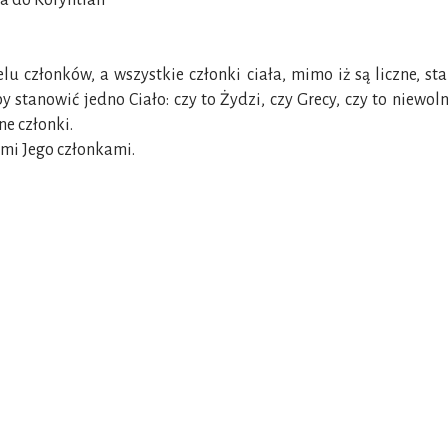
ła do Koryntian
elu członków, a wszystkie członki ciała, mimo iż są liczne, st
tanowić jedno Ciało: czy to Żydzi, czy Grecy, czy to niewoln
ne członki.
ymi Jego członkami.