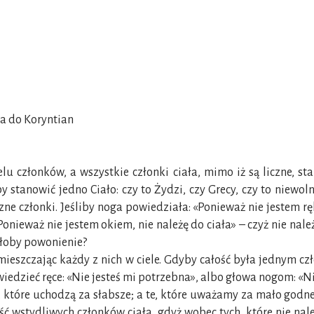
ła do Koryntian
elu członków, a wszystkie członki ciała, mimo iż są liczne, st
tanowić jedno Ciało: czy to Żydzi, czy Grecy, czy to niewoln
zne członki. Jeśliby noga powiedziała: «Ponieważ nie jestem rę
Ponieważ nie jestem okiem, nie należę do ciała» – czyż nie nal
yłoby powonienie?
rozmieszczając każdy z nich w ciele. Gdyby całość była jednym
owiedzieć ręce: «Nie jesteś mi potrzebna», albo głowa nogom: «N
ki, które uchodzą za słabsze; a te, które uważamy za mało g
ć wstydliwych członków ciała, gdyż wobec tych, które nie nale