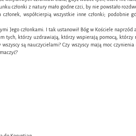
cunku członki z natury mało godne czci, by nie powstało rozdwo
en członek, współcierpią wszystkie inne członki; podobnie
ymi Jego członkami. I tak ustanowił Bóg w Kościele naprzód a
em tych, którzy uzdrawiają, którzy wspierają pomocą, którzy
y wszyscy są nauczycielami? Czy wszyscy mają moc czynienia
umaczyć?