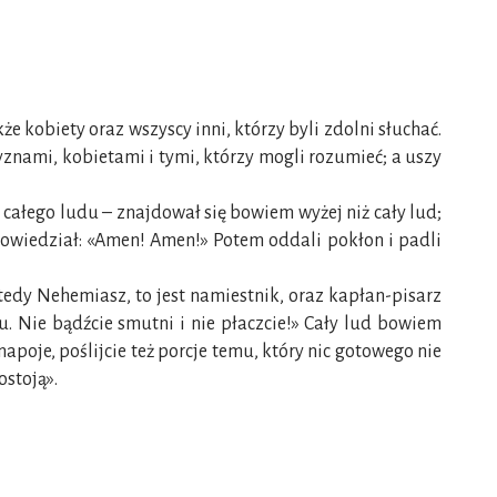
 kobiety oraz wszyscy inni, którzy byli zdolni słuchać.
yznami, kobietami i tymi, którzy mogli rozumieć; a uszy
całego ludu – znajdował się bowiem wyżej niż cały lud;
odpowiedział: «Amen! Amen!» Potem oddali pokłon i padli
Wtedy Nehemiasz, to jest namiestnik, oraz kapłan-pisarz
u. Nie bądźcie smutni i nie płaczcie!» Cały lud bowiem
napoje, poślijcie też porcje temu, który nic gotowego nie
ostoją».