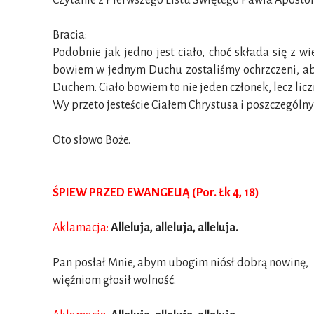
Czytanie z Pierwszego Listu Świętego Pawła Aposto
Bracia:
Podobnie jak jedno jest ciało, choć składa się z wi
bowiem w jednym Duchu zostaliśmy ochrzczeni, aby s
Duchem. Ciało bowiem to nie jeden członek, lecz licz
Wy przeto jesteście Ciałem Chrystusa i poszczególn
Oto słowo Boże.
ŚPIEW PRZED EWANGELIĄ (Por. Łk 4, 18)
Aklamacja:
Alleluja, alleluja, alleluja.
Pan posłał Mnie, abym ubogim niósł dobrą nowinę,
więźniom głosił wolność.