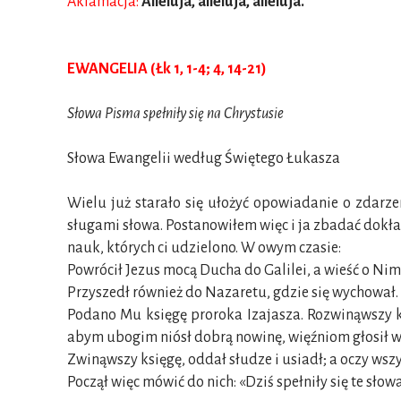
Aklamacja:
Alleluja, alleluja, alleluja.
EWANGELIA (Łk 1, 1-4; 4, 14-21)
Słowa Pisma spełniły się na Chrystusie
Słowa Ewangelii według Świętego Łukasza
Wielu już starało się ułożyć opowiadanie o zdarze
sługami słowa. Postanowiłem więc i ja zbadać dokład
nauk, których ci udzielono. W owym czasie:
Powrócił Jezus mocą Ducha do Galilei, a wieść o Nim 
Przyszedł również do Nazaretu, gdzie się wychował.
Podano Mu księgę proroka Izajasza. Rozwinąwszy ks
abym ubogim niósł dobrą nowinę, więźniom głosił w
Zwinąwszy księgę, oddał słudze i usiadł; a oczy ws
Począł więc mówić do nich: «Dziś spełniły się te słowa