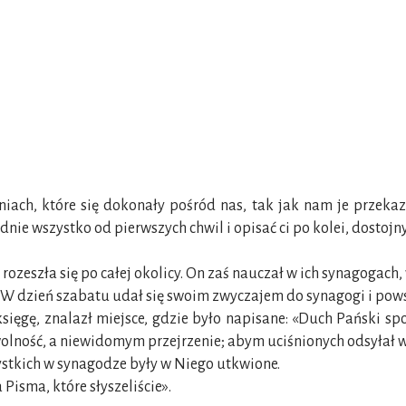
niach, które się dokonały pośród nas, tak jak nam je przekaz
nie wszystko od pierwszych chwil i opisać ci po kolei, dostojn
rozeszła się po całej okolicy. On zaś nauczał w ich synagogach
 W dzień szabatu udał się swoim zwyczajem do synagogi i powst
ięgę, znalazł miejsce, gdzie było napisane: «Duch Pański sp
olność, a niewidomym przejrzenie; abym uciśnionych odsyłał 
zystkich w synagodze były w Niego utkwione.
 Pisma, które słyszeliście».