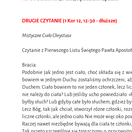
DRUGIE CZYTANIE (1 Kor 12, 12-30 - dłuższe)
Mistyczne Ciało Chrystusa
Czytanie z Pierwszego Listu Świętego Pawła Aposto
Bracia:
Podobnie jak jedno jest ciało, choć składa się z wi
bowiem w jednym Duchu zostaliśmy ochrzczeni, aby s
Duchem. Ciało bowiem to nie jeden członek, lecz lic
nie należy do ciała? Lub jeśliby ucho powiedziało: «
byłby słuch? Lub gdyby całe było słuchem, gdzież b
Lecz Bóg, tak jak chciał, stworzył różne członki, 
liczne członki, ale jedno ciało. Nie może więc oko p
Raczej nawet niezbędne bywają dla ciała te człon
Tak przeto szczególnie się troszczymy o przyzwoitoś