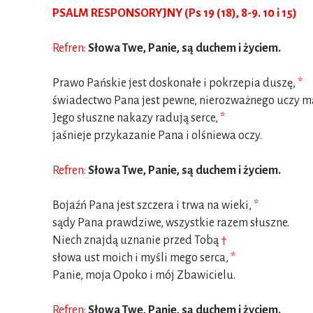
PSALM RESPONSORYJNY (Ps 19 (18), 8-9. 10 i 15)
Refren:
Słowa Twe, Panie, są duchem i życiem.
Prawo Pańskie jest doskonałe i pokrzepia duszę,
*
świadectwo Pana jest pewne, nierozważnego uczy mą
Jego słuszne nakazy radują serce,
*
jaśnieje przykazanie Pana i olśniewa oczy.
Refren:
Słowa Twe, Panie, są duchem i życiem.
Bojaźń Pana jest szczera i trwa na wieki,
*
sądy Pana prawdziwe, wszystkie razem słuszne.
Niech znajdą uznanie przed Tobą
†
słowa ust moich i myśli mego serca,
*
Panie, moja Opoko i mój Zbawicielu.
Refren:
Słowa Twe, Panie, są duchem i życiem.