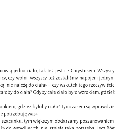
anowią jedno ciało, tak też jest i z Chrystusem. Wszyscy
icy, czy wolni. Wszyscy też zostaliśmy napojeni jednym
ką, nie należę do ciała» – czy wskutek tego rzeczywiście
eżałoby do ciała? Gdyby całe ciało było wzrokiem, gdzież
 członkiem, gdzież byłoby ciało? Tymczasem są wprawdzie
ie potrzebuję was».
odne szacunku, tym większym obdarzamy poszanowaniem.
żą do wstydliwych, nie istnieje taka potrzeba. Lecz Bóg