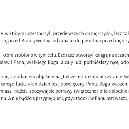
w którym uczestniczyli przede wszystkim mężczyźni, lecz także
ego się przed Bramą Wodną, od rana aż do południa przed mężcz
które zrobiono w tym celu. Ezdrasz otworzył księgę na oczach 
gosławił Pana, wielkiego Boga, a cały lud, podniósłszy ręce, 
itnie, z dodaniem objaśnienia, tak że lud rozumiał czytanie. 
 do całego ludu: «Ten dzień jest poświęcony Panu, Bogu waszem
miasz: «Idźcie, spożywajcie potrawy świąteczne i pijcie słodkie 
u. A nie bądźcie przygnębieni, gdyż radość w Panu jest waszą 