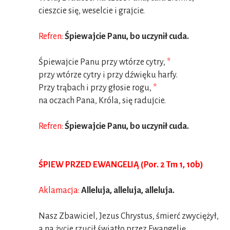
cieszcie się, weselcie i grajcie.
Refren:
Śpiewajcie Panu, bo uczynił cuda.
Śpiewajcie Panu przy wtórze cytry,
*
przy wtórze cytry i przy dźwięku harfy.
Przy trąbach i przy głosie rogu,
*
na oczach Pana, Króla, się radujcie.
Refren:
Śpiewajcie Panu, bo uczynił cuda.
ŚPIEW PRZED EWANGELIĄ (Por. 2 Tm 1, 10b)
Aklamacja:
Alleluja, alleluja, alleluja.
Nasz Zbawiciel, Jezus Chrystus, śmierć zwyciężył,
a na życie rzucił światło przez Ewangelię.