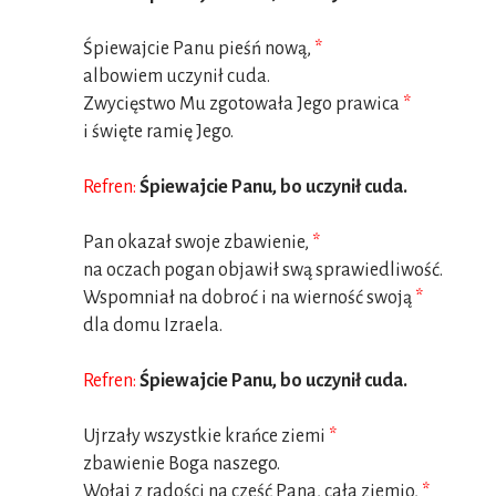
Śpiewajcie Panu pieśń nową,
*
albowiem uczynił cuda.
Zwycięstwo Mu zgotowała Jego prawica
*
i święte ramię Jego.
Refren:
Śpiewajcie Panu, bo uczynił cuda.
Pan okazał swoje zbawienie,
*
na oczach pogan objawił swą sprawiedliwość.
Wspomniał na dobroć i na wierność swoją
*
dla domu Izraela.
Refren:
Śpiewajcie Panu, bo uczynił cuda.
Ujrzały wszystkie krańce ziemi
*
zbawienie Boga naszego.
Wołaj z radości na cześć Pana, cała ziemio,
*