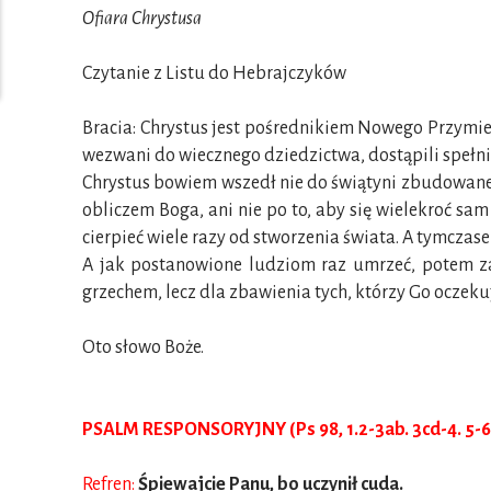
Ofiara Chrystusa
Czytanie z Listu do Hebrajczyków
Bracia: Chrystus jest pośrednikiem Nowego Przymier
wezwani do wiecznego dziedzictwa, dostąpili spełni
Chrystus bowiem wszedł nie do świątyni zbudowanej
obliczem Boga, ani nie po to, aby się wielekroć sa
cierpieć wiele razy od stworzenia świata. A tymczase
A jak postanowione ludziom raz umrzeć, potem zaś
grzechem, lecz dla zbawienia tych, którzy Go oczeku
Oto słowo Boże.
PSALM RESPONSORYJNY (Ps 98, 1.2-3ab. 3cd-4. 5-6
Refren:
Śpiewajcie Panu, bo uczynił cuda.