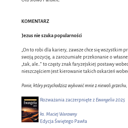
Oto słowo Pańskie.
KOMENTARZ
Jezus nie szuka popularności
„On to robi dla kariery, zawsze chce się wszystkim p
swoją pozycję, a zarozumiałe przekonanie o własnej
„tak, ale…” to częsty znak faryzejskiej postawy w
nieszczęściem jest kierowanie takich oskarżeń wobec
Panie, który przychodzisz wybawić mnie z niewoli grzechu, 
Rozważania zaczerpnięte z
Ewangelia 2025
ks. Maciej Warowny
Edycja Świętego Pawła