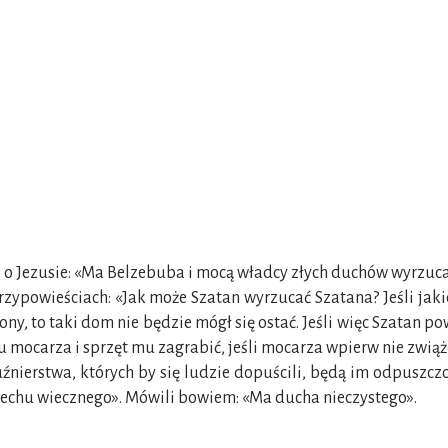
li o Jezusie: «Ma Belzebuba i mocą władcy złych duchów wyrzuca
rzypowieściach: «Jak może Szatan wyrzucać Szatana? Jeśli jaki
ony, to taki dom nie będzie mógł się ostać. Jeśli więc Szatan pow
mu mocarza i sprzęt mu zagrabić, jeśli mocarza wpierw nie zwiąż
nierstwa, których by się ludzie dopuścili, będą im odpuszcz
rzechu wiecznego». Mówili bowiem: «Ma ducha nieczystego».