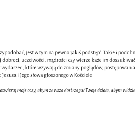
rzypodobać, jest w tym na pewno jakiś podstęp”. Takie i podobne
 dobroci, uczciwości, mądrości czy wierze każe im doszukiwać
obec wydarzeń, które wzywają do zmiany poglądów, postępowani
 Jezusa i Jego słowa głoszonego w Kościele.
otwieraj moje oczy, abym zawsze dostrzegał Twoje dzieła, abym widział