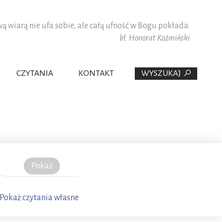
 wiarą nie ufa sobie, ale całą ufność w Bogu pokłada.
bł. Honorat Koźmiński
CZYTANIA
KONTAKT
WYSZUKAJ
PAULIŚCI W POLSCE
WSPÓŁPRACOWNICY
PŁANA
DZINY
Pokaż
Pokaż czytania własne