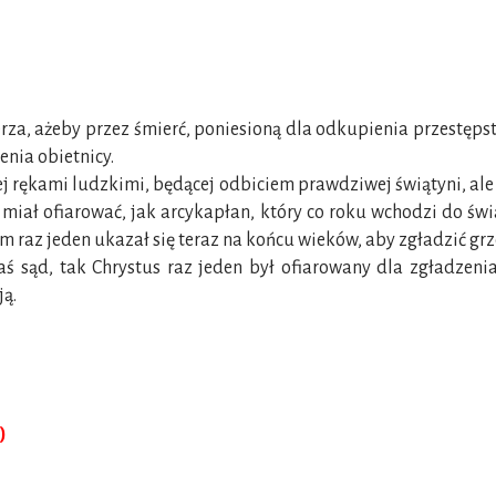
za, ażeby przez śmierć, poniesioną dla odkupienia przestępst
enia obietnicy.
 rękami ludzkimi, będącej odbiciem prawdziwej świątyni, ale 
m miał ofiarować, jak arcykapłan, który co roku wchodzi do ś
m raz jeden ukazał się teraz na końcu wieków, aby zgładzić grz
 sąd, tak Chrystus raz jeden był ofiarowany dla zgładzenia
ją.
)