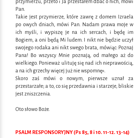
przymierzu, przeto i Ja przestałem dbać o nich, mówi
Pan.
Takie jest przymierze, które zawrę z domem Izraela
po owych dniach, mówi Pan. Nadam prawa moje w
ich myśli, i wypiszę je na ich sercach, i będę im
Bogiem, a oni będą Mi ludem. I nikt nie będzie uczył
swojego rodaka ani nikt swego brata, mówiąc: Poznaj
Pana! Bo wszyscy Mnie poznają, od małego aż do
wielkiego. Ponieważ ulituję się nad ich nieprawością,
a na ich grzechy więcej już nie wspomnę».
Skoro zaś mówi o nowym, pierwsze uznał za
przestarzałe; a to, co się przedawnia i starzeje, bliskie
jest zniszczenia.
Oto słowo Boże.
PSALM RESPONSORYJNY (Ps 85, 8 i 10. 11-12. 13-14)