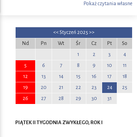
Pokaż czytania własne
<<
Styczeń 2025
>>
Nd
Pn
Wt
Śr
Cz
Pt
So
1
2
3
4
5
6
7
8
9
10
11
12
13
14
15
16
17
18
19
20
21
22
23
24
25
26
27
28
29
30
31
PIĄTEK II TYGODNIA ZWYKŁEGO, ROK I