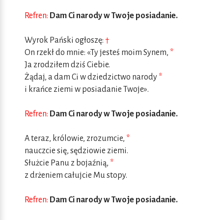
Refren:
Dam Ci narody w Twoje posiadanie.
Wyrok Pański ogłoszę:
†
On rzekł do mnie: «Ty jesteś moim Synem,
*
Ja zrodziłem dziś Ciebie.
Żądaj, a dam Ci w dziedzictwo narody
*
i krańce ziemi w posiadanie Twoje».
Refren:
Dam Ci narody w Twoje posiadanie.
A teraz, królowie, zrozumcie,
*
nauczcie się, sędziowie ziemi.
Służcie Panu z bojaźnią,
*
z drżeniem całujcie Mu stopy.
Refren:
Dam Ci narody w Twoje posiadanie.