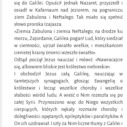
się do Galilei. Opuścił jednak Nazaret, przyszedł i
osiadł w Kafarnaum nad jeziorem, na pograniczu
ziem Zabulona i Neftalego. Tak miało się spełnić
słowo proroka Izajasza:
«Ziemia Zabulona i ziemia Neftalego, na drodze ku
morzu, Zajordanie, Galilea pogan! Lud, który siedział
w ciemności, ujrzał światło wielkie, i mieszkańcom
cienistej krainy śmierci wzeszło światło».
Odtąd począł Jezus nauczać i mówić: «Nawracajcie
się, albowiem bliskie jest królestwo niebieskie».
I obchodził Jezus całą Galileę, nauczając w
tamtejszych synagogach, głosząc Ewangelię o
królestwie i lecząc wszelkie choroby i wszelkie
słabości wśród ludu. A wieść o Nim rozeszła się po
całej Syrii. Przynoszono więc do Niego wszystkich
cierpiących, których nękały rozmaite choroby i
dolegliwości: opętanych, epileptyków i paralityków. A
On ich uzdrawiał. I szły za Nim liczne tłumy z Galilei i