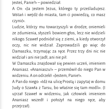
jesteś, Panie?» – powiedział.
A On: «Ja jestem Jezus, którego ty prześladujesz.
Wstań i wejdź do miasta, tam ci powiedzą, co masz
czynić».
Ludzie, którzy mu towarzyszyli w drodze, oniemieli
ze zdumienia, słyszeli bowiem głos, lecz nie widzieli
nikogo. Szaweł podniósł się z ziemi, a kiedy otworzył
oczy, nic nie widział. Zaprowadzili go więc do
Damaszku, trzymając za ręce. Przez trzy dni nic nie
widział i ani nie jadł, ani nie pił.
W Damaszku znajdował się pewien uczeń, imieniem
Ananiasz. «Ananiaszu!» – przemówił do niego Pan w
widzeniu. A on odrzekł: «Jestem, Panie!».
A Pan do niego: «Idź na ulicę Prostą i zapytaj w domu
Judy o Szawła z Tarsu, bo właśnie się tam modli». (I
ujrzał Szaweł w widzeniu, jak człowiek imieniem
Ananiasz wszedł i położył na niego ręce, aby
przejrzał).