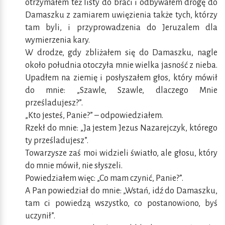
otrzymałem też listy do braci i odbywałem drogę do
Damaszku z zamiarem uwięzienia także tych, którzy
tam byli, i przyprowadzenia do Jeruzalem dla
wymierzenia kary.
W drodze, gdy zbliżałem się do Damaszku, nagle
około południa otoczyła mnie wielka jasność z nieba.
Upadłem na ziemię i posłyszałem głos, który mówił
do mnie: „Szawle, Szawle, dlaczego Mnie
prześladujesz?”.
„Kto jesteś, Panie?” – odpowiedziałem.
Rzekł do mnie: „Ja jestem Jezus Nazarejczyk, którego
ty prześladujesz”.
Towarzysze zaś moi widzieli światło, ale głosu, który
do mnie mówił, nie słyszeli.
Powiedziałem więc: „Co mam czynić, Panie?”.
A Pan powiedział do mnie: „Wstań, idź do Damaszku,
tam ci powiedzą wszystko, co postanowiono, byś
uczynił”.