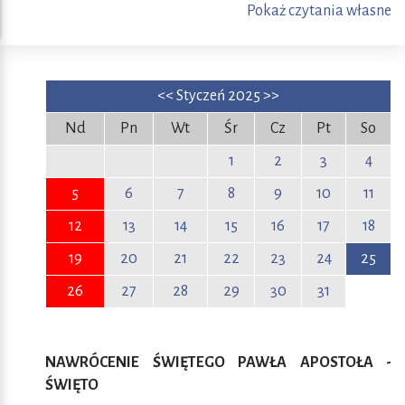
Pokaż czytania własne
<<
Styczeń 2025
>>
Nd
Pn
Wt
Śr
Cz
Pt
So
1
2
3
4
5
6
7
8
9
10
11
12
13
14
15
16
17
18
19
20
21
22
23
24
25
26
27
28
29
30
31
NAWRÓCENIE ŚWIĘTEGO PAWŁA APOSTOŁA -
ŚWIĘTO