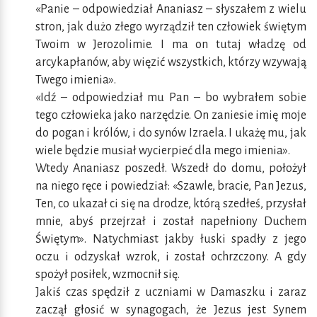
«Panie – odpowiedział Ananiasz – słyszałem z wielu
stron, jak dużo złego wyrządził ten człowiek świętym
Twoim w Jerozolimie. I ma on tutaj władzę od
arcykapłanów, aby więzić wszystkich, którzy wzywają
Twego imienia».
«Idź – odpowiedział mu Pan – bo wybrałem sobie
tego człowieka jako narzędzie. On zaniesie imię moje
do pogan i królów, i do synów Izraela. I ukażę mu, jak
wiele będzie musiał wycierpieć dla mego imienia».
Wtedy Ananiasz poszedł. Wszedł do domu, położył
na niego ręce i powiedział: «Szawle, bracie, Pan Jezus,
Ten, co ukazał ci się na drodze, którą szedłeś, przysłał
mnie, abyś przejrzał i został napełniony Duchem
Świętym». Natychmiast jakby łuski spadły z jego
oczu i odzyskał wzrok, i został ochrzczony. A gdy
spożył posiłek, wzmocnił się.
Jakiś czas spędził z uczniami w Damaszku i zaraz
zaczął głosić w synagogach, że Jezus jest Synem