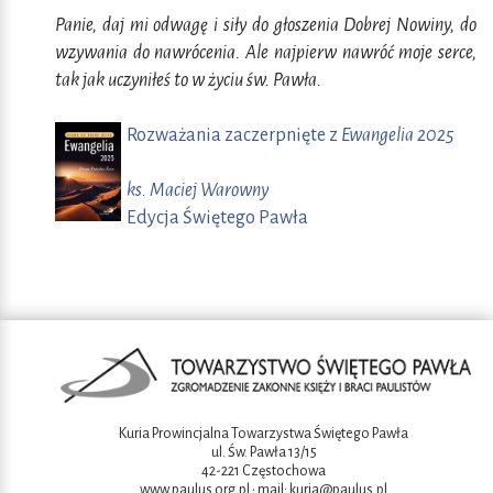
Panie, daj mi odwagę i siły do głoszenia Dobrej Nowiny, do
wzywania do nawrócenia. Ale najpierw nawróć moje serce,
tak jak uczyniłeś to w życiu św. Pawła.
Rozważania zaczerpnięte z
Ewangelia 2025
ks. Maciej Warowny
Edycja Świętego Pawła
Kuria Prowincjalna Towarzystwa Świętego Pawła
ul. Św. Pawła 13/15
42-221 Częstochowa
www.paulus.org.pl
• mail:
kuria@paulus.pl