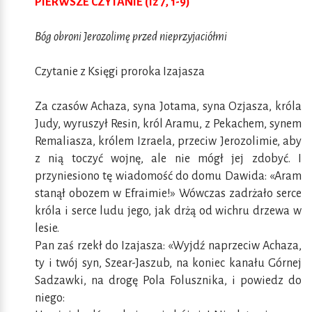
PIERWSZE CZYTANIE (Iz 7, 1-9)
Bóg obroni Jerozolimę przed nieprzyjaciółmi
Czytanie z Księgi proroka Izajasza
Za czasów Achaza, syna Jotama, syna Ozjasza, króla
Judy, wyruszył Resin, król Aramu, z Pekachem, synem
Remaliasza, królem Izraela, przeciw Jerozolimie, aby
z nią toczyć wojnę, ale nie mógł jej zdobyć. I
przyniesiono tę wiadomość do domu Dawida: «Aram
stanął obozem w Efraimie!» Wówczas zadrżało serce
króla i serce ludu jego, jak drżą od wichru drzewa w
lesie.
Pan zaś rzekł do Izajasza: «Wyjdź naprzeciw Achaza,
ty i twój syn, Szear-Jaszub, na koniec kanału Górnej
Sadzawki, na drogę Pola Folusznika, i powiedz do
niego: