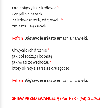
Oto połączyli się królowie
*
i wspólnie natarli.
Zaledwie ujrzeli, zdrętwieli,
*
zmieszali się i uciekli.
Refren:
Bóg swoje miasto umacnia na wieki.
Chwyciło ich drżenie
*
jak ból rodzącą kobietę,
jak wiatr ze wschodu,
*
który okręty z Tarszisz druzgocze.
Refren:
Bóg swoje miasto umacnia na wieki.
ŚPIEW PRZED EWANGELIĄ (Por. Ps 95 (94), 8a. 7d)