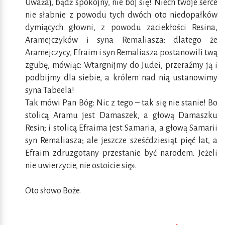
Uważaj, bądź spokojny, nie bój się! Niech twoje serce
nie słabnie z powodu tych dwóch oto niedopałków
dymiących głowni, z powodu zaciekłości Resina,
Aramejczyków i syna Remaliasza: dlatego że
Aramejczycy, Efraim i syn Remaliasza postanowili twą
zgubę, mówiąc: Wtargnijmy do Judei, przeraźmy ją i
podbijmy dla siebie, a królem nad nią ustanowimy
syna Tabeela!
Tak mówi Pan Bóg: Nic z tego – tak się nie stanie! Bo
stolicą Aramu jest Damaszek, a głową Damaszku
Resin; i stolicą Efraima jest Samaria, a głową Samarii
syn Remaliasza; ale jeszcze sześćdziesiąt pięć lat, a
Efraim zdruzgotany przestanie być narodem. Jeżeli
nie uwierzycie, nie ostoicie się».
Oto słowo Boże.