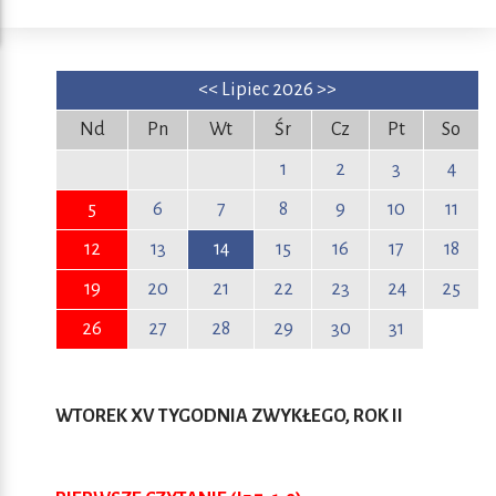
<<
Lipiec 2026
>>
Nd
Pn
Wt
Śr
Cz
Pt
So
1
2
3
4
5
6
7
8
9
10
11
12
13
14
15
16
17
18
19
20
21
22
23
24
25
26
27
28
29
30
31
WTOREK XV TYGODNIA ZWYKŁEGO, ROK II