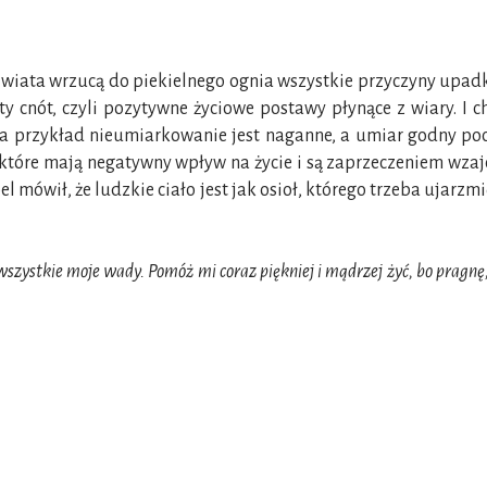
świata wrzucą do piekielnego ognia wszystkie przyczyny upad
cnót, czyli pozytywne życiowe postawy płynące z wiary. I ch
na przykład nieumiarkowanie jest naganne, a umiar godny poc
óre mają negatywny wpływ na życie i są zaprzeczeniem wzajemn
l mówił, że ludzkie ciało jest jak osioł, którego trzeba ujarzm
wszystkie moje wady. Pomóż mi coraz piękniej i mądrzej żyć, bo pragnę