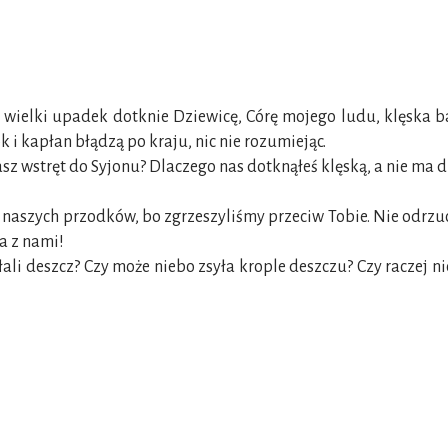
o wielki upadek dotknie Dziewicę, Córę mojego ludu, klęska b
 i kapłan błądzą po kraju, nic nie rozumiejąc.
z wstręt do Syjonu? Dlaczego nas dotknąłeś klęską, a nie ma d
naszych przodków, bo zgrzeszyliśmy przeciw Tobie. Nie odrzuca
a z nami!
ali deszcz? Czy może niebo zsyła krople deszczu? Czy raczej n