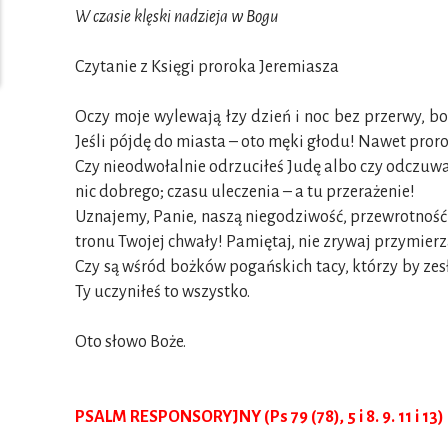
W czasie klęski nadzieja w Bogu
Czytanie z Księgi proroka Jeremiasza
Oczy moje wylewają łzy dzień i noc bez przerwy, b
Jeśli pójdę do miasta – oto męki głodu! Nawet prorok
Czy nieodwołalnie odrzuciłeś Judę albo czy odczuwas
nic dobrego; czasu uleczenia – a tu przerażenie!
Uznajemy, Panie, naszą niegodziwość, przewrotność 
tronu Twojej chwały! Pamiętaj, nie zrywaj przymierz
Czy są wśród bożków pogańskich tacy, którzy by zesł
Ty uczyniłeś to wszystko.
Oto słowo Boże.
PSALM RESPONSORYJNY (Ps 79 (78), 5 i 8. 9. 11 i 13)