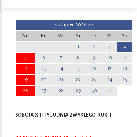
<<
Lipiec 2026
>>
Nd
Pn
Wt
Śr
Cz
Pt
So
1
2
3
4
5
6
7
8
9
10
11
12
13
14
15
16
17
18
19
20
21
22
23
24
25
26
27
28
29
30
31
SOBOTA XIII TYGODNIA ZWYKŁEGO, ROK II