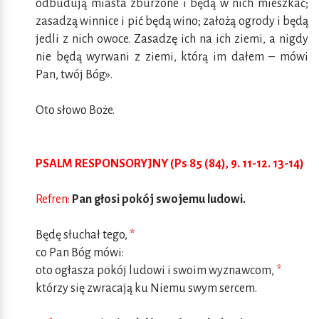
odbudują miasta zburzone i będą w nich mieszkać;
zasadzą winnice i pić będą wino; założą ogrody i będą
jedli z nich owoce. Zasadzę ich na ich ziemi, a nigdy
nie będą wyrwani z ziemi, którą im dałem – mówi
Pan, twój Bóg».
Oto słowo Boże.
PSALM RESPONSORYJNY (Ps 85 (84), 9. 11-12. 13-14)
Refren:
Pan głosi pokój swojemu ludowi.
Będę słuchał tego,
*
co Pan Bóg mówi:
oto ogłasza pokój ludowi i swoim wyznawcom,
*
którzy się zwracają ku Niemu swym sercem.