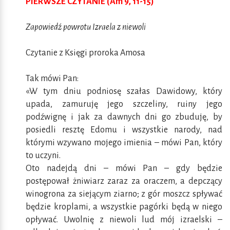
PIERWSZE CZYTANIE (Am 9, 11-15)
Zapowiedź powrotu Izraela z niewoli
Czytanie z Księgi proroka Amosa
Tak mówi Pan:
«W tym dniu podniosę szałas Dawidowy, który
upada, zamuruję jego szczeliny, ruiny jego
podźwignę i jak za dawnych dni go zbuduję, by
posiedli resztę Edomu i wszystkie narody, nad
którymi wzywano mojego imienia – mówi Pan, który
to uczyni.
Oto nadejdą dni – mówi Pan – gdy będzie
postępował żniwiarz zaraz za oraczem, a depczący
winogrona za siejącym ziarno; z gór moszcz spływać
będzie kroplami, a wszystkie pagórki będą w niego
opływać. Uwolnię z niewoli lud mój izraelski –