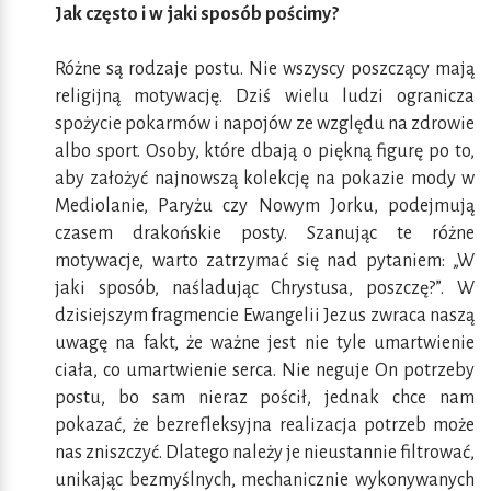
Jak często i w jaki sposób pościmy?
Różne są rodzaje postu. Nie wszyscy poszczący mają
religijną motywację. Dziś wielu ludzi ogranicza
spożycie pokarmów i napojów ze względu na zdrowie
albo sport. Osoby, które dbają o piękną figurę po to,
aby założyć najnowszą kolekcję na pokazie mody w
Mediolanie, Paryżu czy Nowym Jorku, podejmują
czasem drakońskie posty. Szanując te różne
motywacje, warto zatrzymać się nad pytaniem: „W
jaki sposób, naśladując Chrystusa, poszczę?”. W
dzisiejszym fragmencie Ewangelii Jezus zwraca naszą
uwagę na fakt, że ważne jest nie tyle umartwienie
ciała, co umartwienie serca. Nie neguje On potrzeby
postu, bo sam nieraz pościł, jednak chce nam
pokazać, że bezrefleksyjna realizacja potrzeb może
nas zniszczyć. Dlatego należy je nieustannie filtrować,
unikając bezmyślnych, mechanicznie wykonywanych